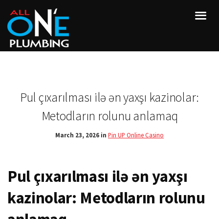
Pul çıxarılması ilə ən yaxşı kazinolar:
Metodların rolunu anlamaq
March 23, 2026 in
Pin UP Online Casino
Pul çıxarılması ilə ən yaxşı
kazinolar: Metodların rolunu