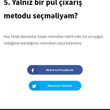
5. Yalnız bir pul çıxarış
metodu seçməliyəm?
Yox, fərqli kazinolar fərqli metodlar təklif edir. Siz ən uyğun
olduğuna inandığınız metodları seçə bilərsiniz.
Share on Facebook
Share on Twitter