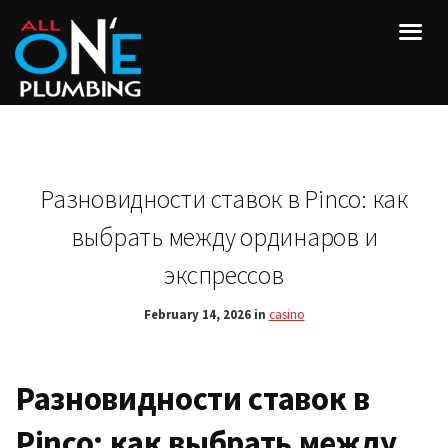
Разновидности ставок в Pinco: как
выбрать между ординаров и
экспрессов
February 14, 2026 in
casino
Разновидности ставок в
Pinco: как выбрать между