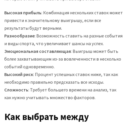
Высокая прибыль
: Комбинация нескольких ставок может
привести к значительному выигрышу, если все
результаты будут верными.
Разнообразие
: Возможность ставить на разные события
и виды спорта, что увеличивает шансы на успех.
Эмоциональная составляющая
: Выигрыш может быть
более захватывающим из-за вовлеченности в несколько
событий одновременно.
Высокий риск
: Процент успешных ставок ниже, так как
необходимо правильно предсказать все исходы.
Сложность
: Требует большего времени на анализ, так
как нужно учитывать множество факторов.
Как выбрать между