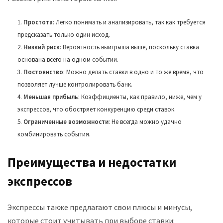
Простота
: Легко понимать и анализировать, так как требуется
предсказать только один исход.
Низкий риск
: Вероятность выигрыша выше, поскольку ставка
основана всего на одном событии.
Постоянство
: Можно делать ставки в одно и то же время, что
позволяет лучше контролировать банк.
Меньшая прибыль
: Коэффициенты, как правило, ниже, чем у
экспрессов, что обостряет конкуренцию среди ставок.
Ограниченные возможности
: Не всегда можно удачно
комбинировать события.
Преимущества и недостатки
экспрессов
Экспрессы также предлагают свои плюсы и минусы,
которые стоит учитывать при выборе ставки: