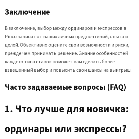
Заключение
В заключение, выбор между ординаров и экспрессов в
Pinco зависит от ваших личных предпочтений, опыта и
целей. Объективно оцените свои возможности и риски,
прежде чем принимать решение. Знание особенностей
каждого типа ставок поможет вам сделать более
взвешенный выбор и повысить свои шансы на выигрыш.
Часто задаваемые вопросы (FAQ)
1. Что лучше для новичка:
ординары или экспрессы?