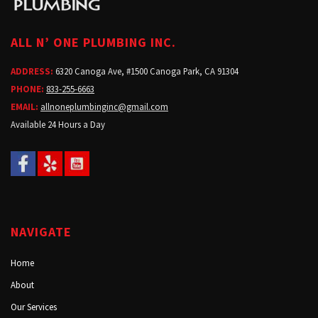
ALL N’ ONE PLUMBING INC.
ADDRESS:
6320 Canoga Ave, #1500 Canoga Park, CA 91304
PHONE:
833-255-6663
EMAIL:
allnoneplumbinginc@gmail.com
Available 24 Hours a Day
NAVIGATE
Home
About
Our Services