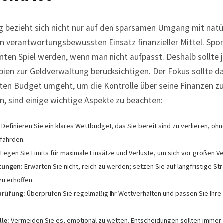
bezieht sich nicht nur auf den sparsamen Umgang mit natü
n verantwortungsbewussten Einsatz finanzieller Mittel. Sp
anten Spiel werden, wenn man nicht aufpasst. Deshalb sollte 
pien zur Geldverwaltung berücksichtigen. Der Fokus sollte da
ten Budget umgeht, um die Kontrolle über seine Finanzen z
n, sind einige wichtige Aspekte zu beachten:
Definieren Sie ein klares Wettbudget, das Sie bereit sind zu verlieren, ohne
efährden.
Legen Sie Limits für maximale Einsätze und Verluste, um sich vor großen Ve
rtungen:
Erwarten Sie nicht, reich zu werden; setzen Sie auf langfristige Str
zu erhoffen.
prüfung:
Überprüfen Sie regelmäßig Ihr Wettverhalten und passen Sie Ihre
le:
Vermeiden Sie es, emotional zu wetten. Entscheidungen sollten immer r