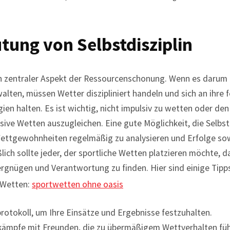
tung von Selbstdisziplin
 ein zentraler Aspekt der Ressourcenschonung. Wenn es darum
alten, müssen Wetter diszipliniert handeln und sich an ihre 
en halten. Es ist wichtig, nicht impulsiv zu wetten oder den
sive Wetten auszugleichen. Eine gute Möglichkeit, die Selbstd
 Wettgewohnheiten regelmäßig zu analysieren und Erfolge so
ßlich sollte jeder, der sportliche Wetten platzieren möchte, d
rgnügen und Verantwortung zu finden. Hier sind einige Tipp
m Wetten:
sportwetten ohne oasis
rotokoll, um Ihre Einsätze und Ergebnisse festzuhalten.
kämpfe mit Freunden, die zu übermäßigem Wettverhalten fü