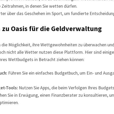
e Zeitrahmen, in denen Sie wetten dürfen.
rter über das Geschehen im Sport, um fundierte Entscheidung
 zu Oasis für die Geldverwaltung
rn die Möglichkeit, ihre Wettgewohnheiten zu überwachen u
ch nicht alle Wetter nutzen diese Plattform. Hier sind einige
Ihres Wettbudgets in Betracht ziehen können:
uch:
Führen Sie ein einfaches Budgetbuch, um Ein- und Ausg
et-Tools:
Nutzen Sie Apps, die beim Verfolgen Ihres Budgets
hen Sie in Erwägung, einen Finanzberater zu konsultieren, um
ptimieren.