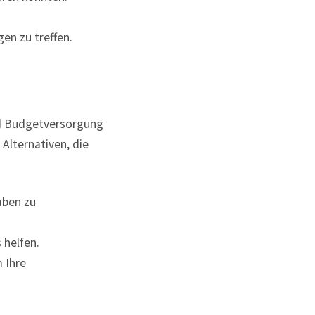
en zu treffen.
nd Budgetversorgung
 Alternativen, die
aben zu
 helfen.
 Ihre