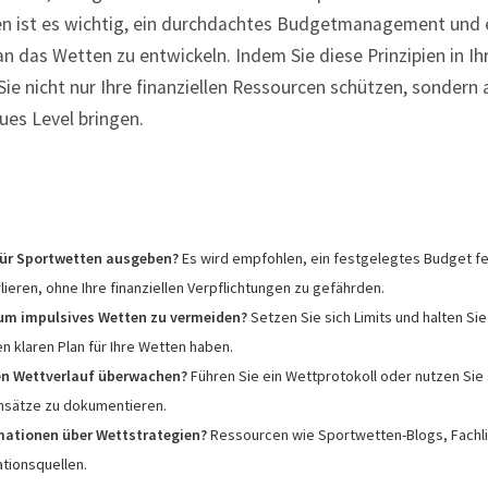
n ist es wichtig, ein durchdachtes Budgetmanagement und e
 das Wetten zu entwickeln. Indem Sie diese Prinzipien in Ih
Sie nicht nur Ihre finanziellen Ressourcen schützen, sondern 
ues Level bringen.
h für Sportwetten ausgeben?
Es wird empfohlen, ein festgelegtes Budget fe
lieren, ohne Ihre finanziellen Verpflichtungen zu gefährden.
 um impulsives Wetten zu vermeiden?
Setzen Sie sich Limits und halten Sie
n klaren Plan für Ihre Wetten haben.
en Wettverlauf überwachen?
Führen Sie ein Wettprotokoll oder nutzen Sie 
Einsätze zu dokumentieren.
mationen über Wettstrategien?
Ressourcen wie Sportwetten-Blogs, Fachli
ationsquellen.