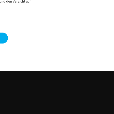
 und den Verzicht auf