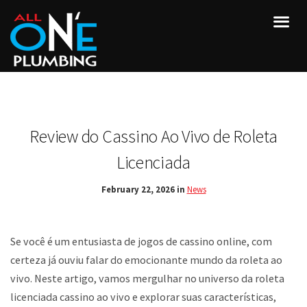
Review do Cassino Ao Vivo de Roleta
Licenciada
February 22, 2026 in
News
Se você é um entusiasta de jogos de cassino online, com
certeza já ouviu falar do emocionante mundo da roleta ao
vivo. Neste artigo, vamos mergulhar no universo da roleta
licenciada cassino ao vivo e explorar suas características,