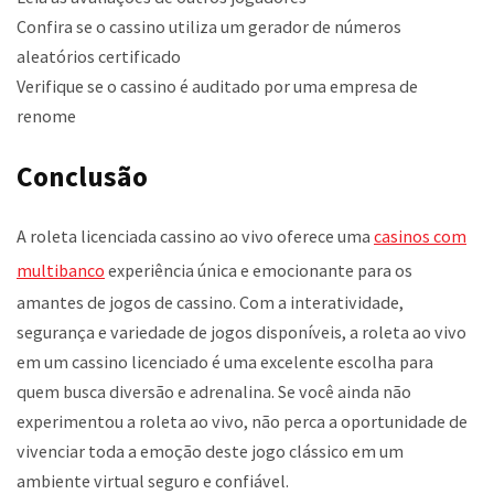
Confira se o cassino utiliza um gerador de números
aleatórios certificado
Verifique se o cassino é auditado por uma empresa de
renome
Conclusão
A roleta licenciada cassino ao vivo oferece uma
casinos com
multibanco
experiência única e emocionante para os
amantes de jogos de cassino. Com a interatividade,
segurança e variedade de jogos disponíveis, a roleta ao vivo
em um cassino licenciado é uma excelente escolha para
quem busca diversão e adrenalina. Se você ainda não
experimentou a roleta ao vivo, não perca a oportunidade de
vivenciar toda a emoção deste jogo clássico em um
ambiente virtual seguro e confiável.