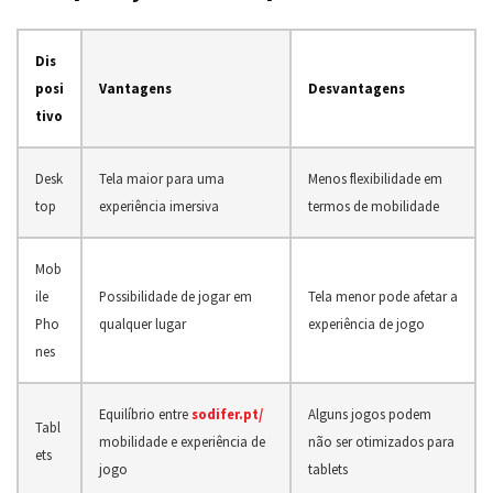
Dis
posi
Vantagens
Desvantagens
tivo
Desk
Tela maior para uma
Menos flexibilidade em
top
experiência imersiva
termos de mobilidade
Mob
ile
Possibilidade de jogar em
Tela menor pode afetar a
Pho
qualquer lugar
experiência de jogo
nes
Equilíbrio entre
sodifer.pt/
Alguns jogos podem
Tabl
mobilidade e experiência de
não ser otimizados para
ets
jogo
tablets