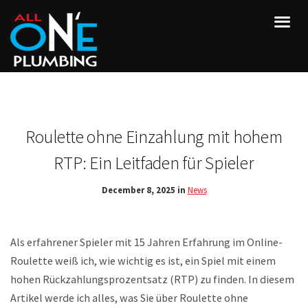
Roulette ohne Einzahlung mit hohem
RTP: Ein Leitfaden für Spieler
December 8, 2025 in
News
Als erfahrener Spieler mit 15 Jahren Erfahrung im Online-
Roulette weiß ich, wie wichtig es ist, ein Spiel mit einem
hohen Rückzahlungsprozentsatz (RTP) zu finden. In diesem
Artikel werde ich alles, was Sie über Roulette ohne