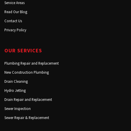
Service Areas
Read Our Blog
Contact Us
Privacy Policy
OUR SERVICES
Plumbing Repair and Replacement
New Construction Plumbing
Drain Cleaning
Hydro Jetting
Drain Repair and Replacement
Sewer Inspection
Sewer Repair & Replacement