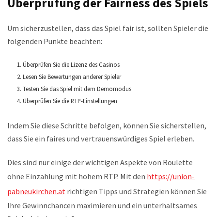
Überprüfung der Fairness des Spiels
Um sicherzustellen, dass das Spiel fair ist, sollten Spieler die
folgenden Punkte beachten:
Überprüfen Sie die Lizenz des Casinos
Lesen Sie Bewertungen anderer Spieler
Testen Sie das Spiel mit dem Demomodus
Überprüfen Sie die RTP-Einstellungen
Indem Sie diese Schritte befolgen, können Sie sicherstellen,
dass Sie ein faires und vertrauenswürdiges Spiel erleben.
Dies sind nur einige der wichtigen Aspekte von Roulette
ohne Einzahlung mit hohem RTP. Mit den
https://union-
pabneukirchen.at
richtigen Tipps und Strategien können Sie
Ihre Gewinnchancen maximieren und ein unterhaltsames