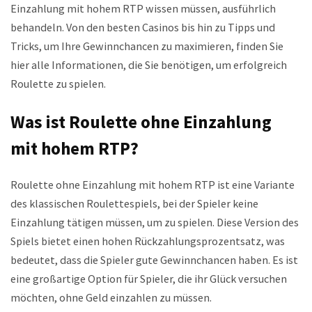
Einzahlung mit hohem RTP wissen müssen, ausführlich
behandeln. Von den besten Casinos bis hin zu Tipps und
Tricks, um Ihre
Gewinnchancen zu maximieren, finden Sie
hier alle Informationen, die Sie benötigen, um erfolgreich
Roulette zu spielen.
Was ist Roulette ohne Einzahlung
mit hohem RTP?
Roulette ohne Einzahlung mit hohem RTP ist eine Variante
des klassischen Roulettespiels, bei der Spieler keine
Einzahlung tätigen müssen, um zu spielen. Diese Version des
Spiels bietet einen hohen Rückzahlungsprozentsatz, was
bedeutet, dass die Spieler gute Gewinnchancen haben. Es ist
eine großartige Option für Spieler, die ihr Glück versuchen
möchten, ohne Geld einzahlen zu müssen.