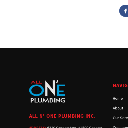
NAVI
Home
About
ALL N’ ONE PLUMBING INC.
Our Serv
Common 
6320 Canoga Ave, #1500 Canoga
ADDRESS: