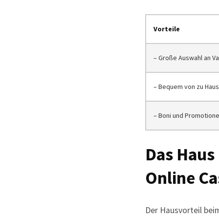
Vorteile
– Große Auswahl an Va
– Bequem von zu Haus
– Boni und Promotion
Das Haus 
Online Ca
Der Hausvorteil beim