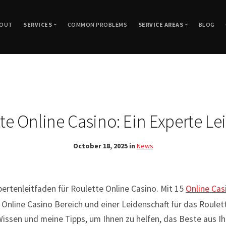
OUT
SERVICES
COMMON PROBLEMS
SERVICE AREAS
BLOG
Plumbing Repair and Replacement
Woodland Hills, CA
Drain Cleaning
Granada Hills, CA
Hydro Jetting
Drain Repair and Replacement
Northridge, CA
Sewer
Thousand Oaks, CA
Sewer Inspection
te Online Casino: Ein Experte Le
New Construction Plumbing
Canoga Park, CA
Sewer Repair & Repla
Gas Line Repair
Agoura Hills, CA
Trenchless Sewer Repa
October 18, 2025 in
News
Leak Detection
Chatsworth, CA
Trenchless Sewer Rep
Water Line Repiping
Encino, CA
Trenchless Sewer Tec
Porter Ranch, CA
rtenleitfaden für Roulette Online Casino. Mit 15
Online Cas
Reseda, CA
Online Casino Bereich und einer Leidenschaft für das Roulette
Simi Valley, CA
ssen und meine Tipps, um Ihnen zu helfen, das Beste aus I