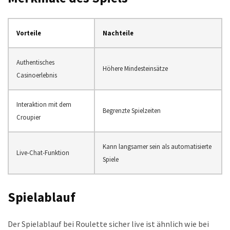
Vorteile
Nachteile
Authentisches
Höhere Mindesteinsätze
Casinoerlebnis
Interaktion mit dem
Begrenzte Spielzeiten
Croupier
Kann langsamer sein als automatisierte
Live-Chat-Funktion
Spiele
Spielablauf
Der Spielablauf bei Roulette sicher live ist ähnlich wie bei