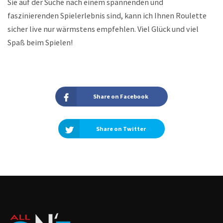
Sie auf der Suche nach einem spannenden und
faszinierenden Spielerlebnis sind, kann ich Ihnen Roulette
sicher live nur wärmstens empfehlen. Viel Glück und viel
Spaß beim Spielen!
Share on Facebook
Share on Twitter