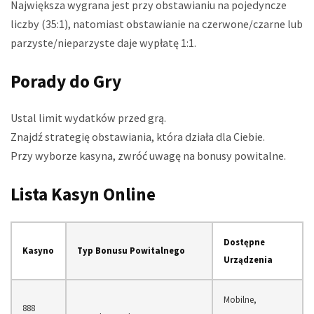
Największa wygrana jest przy obstawianiu na pojedyncze
liczby (35:1), natomiast obstawianie na czerwone/czarne lub
parzyste/nieparzyste daje wypłatę 1:1.
Porady do Gry
Ustal limit wydatków przed grą.
Znajdź strategię obstawiania, która działa dla Ciebie.
Przy wyborze kasyna, zwróć uwagę na bonusy powitalne.
Lista Kasyn Online
Dostępne
Kasyno
Typ Bonusu Powitalnego
Urządzenia
Mobilne,
888