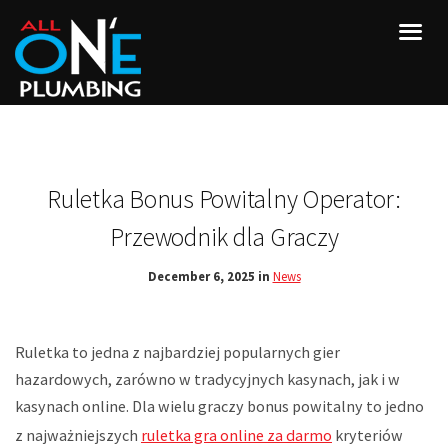
Ruletka Bonus Powitalny Operator:
Przewodnik dla Graczy
December 6, 2025 in
News
Ruletka to jedna z najbardziej popularnych gier
hazardowych, zarówno w tradycyjnych kasynach, jak i w
kasynach online. Dla wielu graczy bonus powitalny to jedno
z najważniejszych
ruletka gra online za darmo
kryteriów