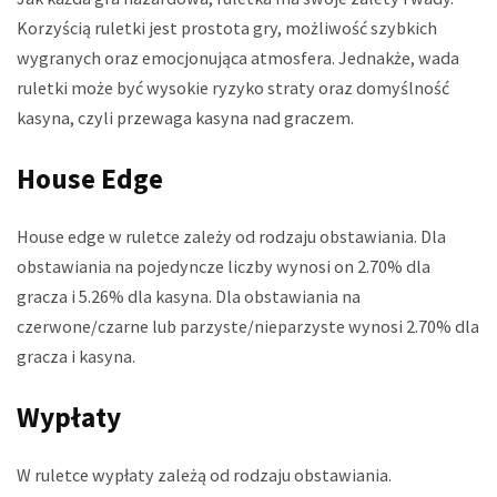
Korzyścią ruletki jest prostota gry, możliwość szybkich
wygranych oraz emocjonująca atmosfera. Jednakże, wada
ruletki może być wysokie ryzyko straty oraz domyślność
kasyna, czyli przewaga kasyna nad graczem.
House Edge
House edge w ruletce zależy od rodzaju obstawiania. Dla
obstawiania na pojedyncze liczby wynosi on 2.70% dla
gracza i 5.26% dla kasyna. Dla obstawiania na
czerwone/czarne lub parzyste/nieparzyste wynosi 2.70% dla
gracza i kasyna.
Wypłaty
W ruletce wypłaty zależą od rodzaju obstawiania.