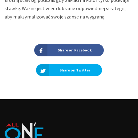
stawkę. Ważne jest więc dobranie odpowiedniej strategii,
aby maksymalizować swoje szanse na wygraną.
Share on Facebook
Share on Twitter