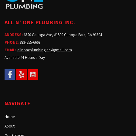
ALL N’ ONE PLUMBING INC.
ADDRESS:
6320 Canoga Ave, #1500 Canoga Park, CA 91304
PHONE:
833-255-6663
EMAIL:
allnoneplumbinginc@gmail.com
Available 24 Hours a Day
NAVIGATE
Home
About
Our Services