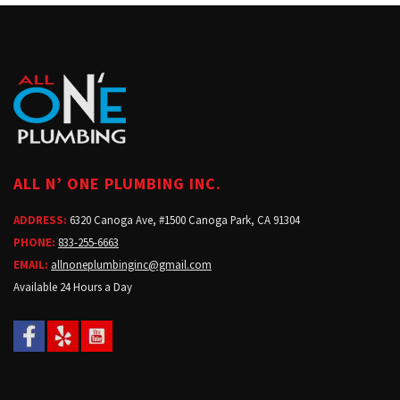
ALL N’ ONE PLUMBING INC.
ADDRESS:
6320 Canoga Ave, #1500 Canoga Park, CA 91304
PHONE:
833-255-6663
EMAIL:
allnoneplumbinginc@gmail.com
Available 24 Hours a Day