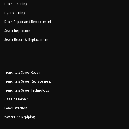
Drain Cleaning
Hydro Jetting
Drain Repair and Replacement
Sewer Inspection
Sewer Repair & Replacement
Trenchless Sewer Repair
Trenchless Sewer Replacement
Trenchless Sewer Technology
Gas Line Repair
Leak Detection
Water Line Repiping