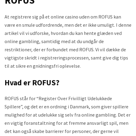
ROFUS
At registrere sig på et online casino uden om ROFUS kan
være en smule udfordrende, men det er ikke umuligt. I denne
artikel vil vi udforske, hvordan du kan hente glæden ved
online gambling, samtidig med at du undgår de
restriktioner, der er forbundet med ROFUS. Vi vil dække de
vigtigste skridt i registreringsprocessen, samt give dig tips
til at sikre en gnidningsfri oplevelse.
Hvad er ROFUS?
ROFUS står for “Register Over Frivilligt Udelukkede
Spillere”, og det er en ordning i Danmark, som giver spillere
mulighed for at udelukke sig selv fra online gambling. Det er
en vigtig foranstaltning for at fremme ansvarligt spil, men
det kan også skabe barrierer for personer, der gerne vil