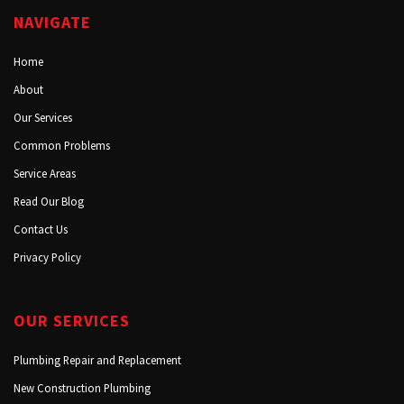
NAVIGATE
Home
About
Our Services
Common Problems
Service Areas
Read Our Blog
Contact Us
Privacy Policy
OUR SERVICES
Plumbing Repair and Replacement
New Construction Plumbing