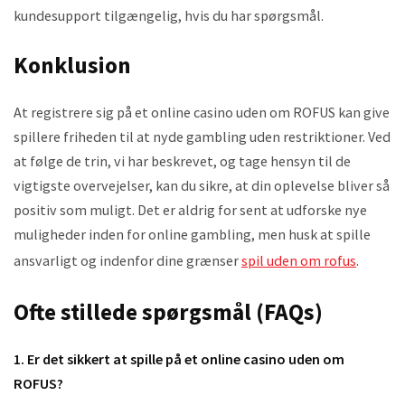
kundesupport tilgængelig, hvis du har spørgsmål.
Konklusion
At registrere sig på et online casino uden om ROFUS kan give
spillere friheden til at nyde gambling uden restriktioner. Ved
at følge de trin, vi har beskrevet, og tage hensyn til de
vigtigste overvejelser, kan du sikre, at din oplevelse bliver så
positiv som muligt. Det er aldrig for sent at udforske nye
muligheder inden for online gambling, men husk at spille
ansvarligt og indenfor dine grænser
spil uden om rofus
.
Ofte stillede spørgsmål (FAQs)
1. Er det sikkert at spille på et online casino uden om
ROFUS?