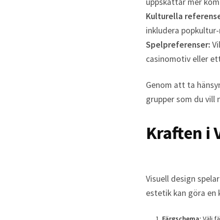
uppskattar mer komp
Kulturella referense
inkludera popkultur-
Spelpreferenser:
Vi
casinomotiv eller ett
Genom att ta hänsyn 
grupper som du vill 
Kraften i 
Visuell design spelar
estetik kan göra en 
Färgschema:
Välj f