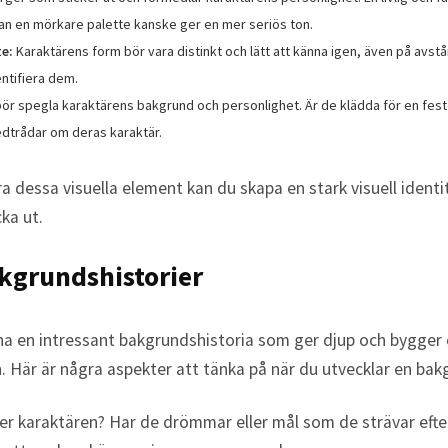
an en mörkare palette kanske ger en mer seriös ton.
e:
Karaktärens form bör vara distinkt och lätt att känna igen, även på avstå
entifiera dem.
ör spegla karaktärens bakgrund och personlighet. Är de klädda för en fest
ledtrådar om deras karaktär.
dessa visuella element kan du skapa en stark visuell identi
ka ut.
kgrundshistorier
 ha en intressant bakgrundshistoria som ger djup och bygger
en. Här är några aspekter att tänka på när du utvecklar en bak
er karaktären? Har de drömmar eller mål som de strävar efter