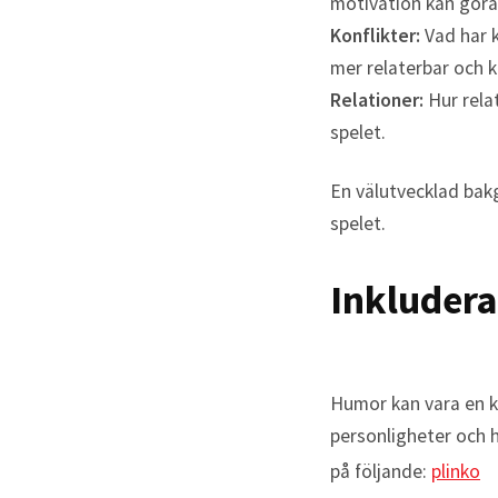
motivation kan göra
Konflikter:
Vad har k
mer relaterbar och k
Relationer:
Hur relat
spelet.
En välutvecklad bakg
spelet.
Inkludera
Humor kan vara en k
personligheter och 
på följande:
plinko