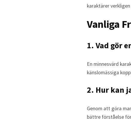
karaktärer verkligen
Vanliga F
1. Vad gör e
En minnesvärd karak
känslomässiga koppli
2. Hur kan j
Genom att göra mar
bättre förståelse fö