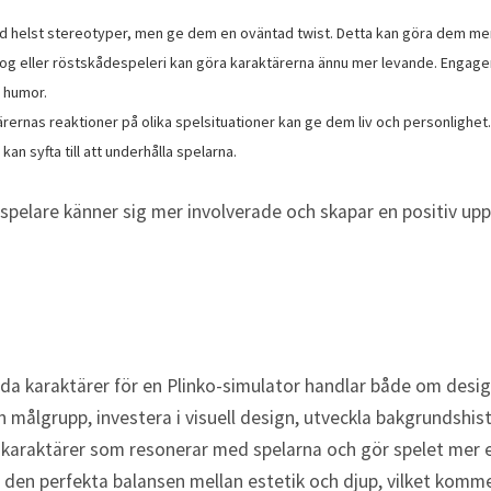
 helst stereotyper, men ge dem en oväntad twist. Detta kan göra dem mer 
alog eller röstskådespeleri kan göra karaktärerna ännu mer levande. Engage
 humor.
rernas reaktioner på olika spelsituationer kan ge dem liv och personlighet.
an syfta till att underhålla spelarna.
spelare känner sig mer involverade och skapar en positiv up
da karaktärer för en Plinko-simulator handlar både om desi
 målgrupp, investera i visuell design, utveckla bakgrundshist
karaktärer som resonerar med spelarna och gör spelet mer
 den perfekta balansen mellan estetik och djup, vilket komme