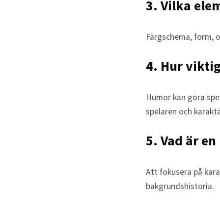
3. Vilka ele
Färgschema, form, oc
4. Hur vikti
Humor kan göra spele
spelaren och karakt
5. Vad är en
Att fokusera på kar
bakgrundshistoria.