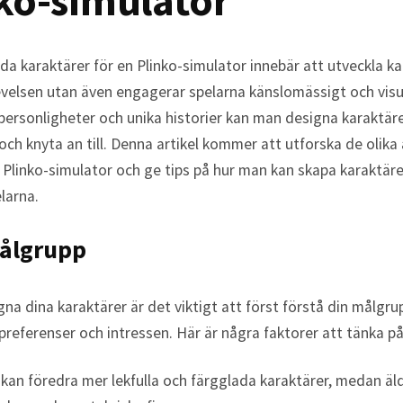
ko-simulator
Tarzana, CA
Warner Center, CA
a karaktärer för en Plinko-simulator innebär att utveckla k
West Hills, CA
levelsen utan även engagerar spelarna känslomässigt och vis
Westlake Village, CA
 personligheter och unika historier kan man designa karaktär
h knyta an till. Denna artikel kommer att utforska de olika
 Plinko-simulator och ge tips på hur man kan skapa karaktär
larna.
Målgrupp
gna dina karaktärer är det viktigt att först förstå din målgru
 preferenser och intressen. Här är några faktorer att tänka på
kan föredra mer lekfulla och färgglada karaktärer, medan äl