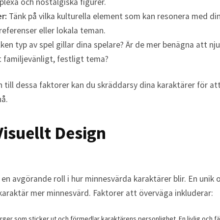
lexa och nostalgiska figurer.
r:
Tänk på vilka kulturella element som kan resonera med din
referenser eller lokala teman.
lken typ av spel gillar dina spelare? Är de mer benägna att nju
 familjevänligt, festligt tema?
till dessa faktorer kan du skräddarsy dina karaktärer för att
nå.
Visuellt Design
 en avgörande roll i hur minnesvärda karaktärer blir. En unik o
karaktär mer minnesvärd. Faktorer att överväga inkluderar:
ärger som sticker ut och förmedlar karaktärens personlighet. En livlig och f