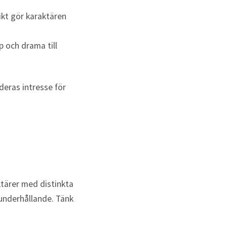
ikt gör karaktären
p och drama till
deras intresse för
ktärer med distinkta
underhållande. Tänk