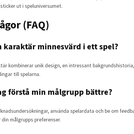
 sticker ut i speluniversumet.
rågor (FAQ)
n karaktär minnesvärd i ett spel?
tär kombinerar unik design, en intressant bakgrundshistoria,
ngar till spelarna.
ag förstå min målgrupp bättre?
knadsundersökningar, använda spelardata och be om feedba
r din målgrupps preferenser.