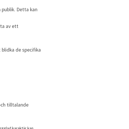
 publik. Detta kan
ta av ett
 blidka de specifika
ch tilltalande
ärgglad karaktär kan