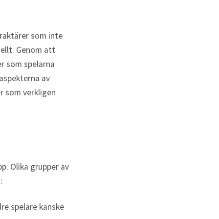
araktärer som inte
uellt. Genom att
er som spelarna
 aspekterna av
er som verkligen
pp. Olika grupper av
:
dre spelare kanske