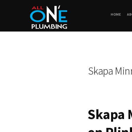
HOME
AB
Skapa Minn
Skapa 