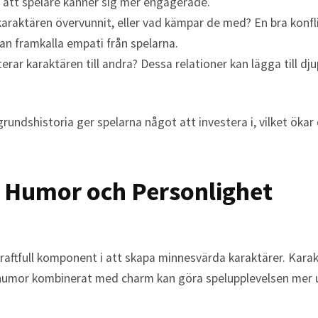
 att spelare känner sig mer engagerade.
araktären övervunnit, eller vad kämpar de med? En bra konfl
an framkalla empati från spelarna.
erar karaktären till andra? Dessa relationer kan lägga till dju
rundshistoria ger spelarna något att investera i, vilket ökar 
 Humor och Personlighet
raftfull komponent i att skapa minnesvärda karaktärer. Kara
humor kombinerat med charm kan göra spelupplevelsen mer 