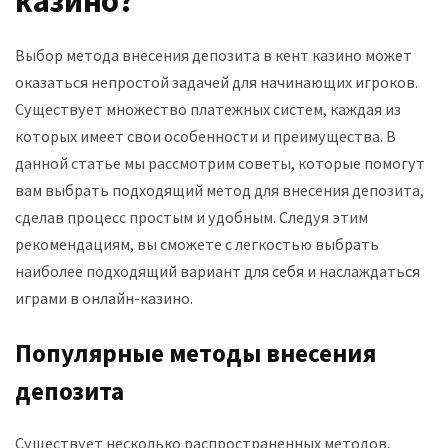
казино?
Выбор метода внесения депозита в кент казино может
оказаться непростой задачей для начинающих игроков.
Существует множество платежных систем, каждая из
которых имеет свои особенности и преимущества. В
данной статье мы рассмотрим советы, которые помогут
вам выбрать подходящий метод для внесения депозита,
сделав процесс простым и удобным. Следуя этим
рекомендациям, вы сможете с легкостью выбрать
наиболее подходящий вариант для себя и наслаждаться
играми в онлайн-казино.
Популярные методы внесения
депозита
Существует несколько распространенных методов,