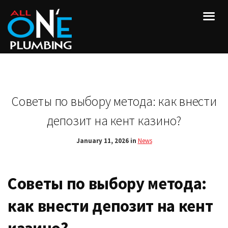
Советы по выбору метода: как внести
депозит на кент казино?
January 11, 2026 in
News
Советы по выбору метода:
как внести депозит на кент