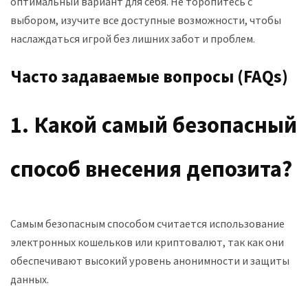
оптимальный вариант для себя. Не торопитесь с
выбором, изучите все доступные возможности, чтобы
наслаждаться игрой без лишних забот и проблем.
Часто задаваемые вопросы (FAQs)
1. Какой самый безопасный
способ внесения депозита?
Самым безопасным способом считается использование
электронных кошельков или криптовалют, так как они
обеспечивают высокий уровень анонимности и защиты
данных.