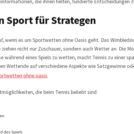
nformationen, die ihnen helfen, fundierte Entscheidungen zu
in Sport für Strategen
 auf, wenn es um Sportwetten ohne Oasis geht. Das Wimbledon
ziehen nicht nur Zuschauer, sondern auch Wetter an. Die Mög
sse während eines Spiels zu wetten, macht Tennis zu einer s
nen Wettende auf verschiedene Aspekte wie Satzgewinne od
ortwetten ohne oasis
.
tmöglichkeiten, die beim Tennis beliebt sind:
ten
d des Spiels