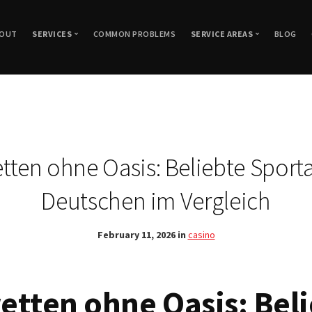
OUT
SERVICES
COMMON PROBLEMS
SERVICE AREAS
BLOG
Plumbing Repair and Replacement
Woodland Hills, CA
Drain Cleaning
Granada Hills, CA
Hydro Jetting
Drain Repair and Replacement
Northridge, CA
Sewer
Thousand Oaks, CA
Sewer Inspection
tten ohne Oasis: Beliebte Sporta
New Construction Plumbing
Canoga Park, CA
Sewer Repair & Repla
Gas Line Repair
Agoura Hills, CA
Deutschen im Vergleich
Trenchless Sewer Repa
Leak Detection
Chatsworth, CA
Trenchless Sewer Rep
Water Line Repiping
Encino, CA
February 11, 2026 in
casino
Trenchless Sewer Tec
Porter Ranch, CA
Reseda, CA
tten ohne Oasis: Bel
Simi Valley, CA