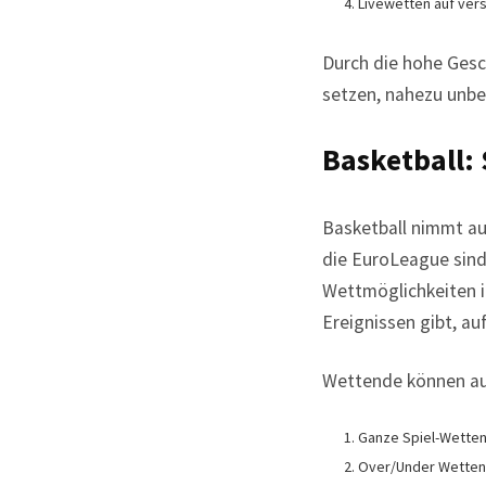
Livewetten auf ver
Durch die hohe Gesch
setzen, nahezu unbe
Basketball:
Basketball nimmt au
die EuroLeague sind 
Wettmöglichkeiten i
Ereignissen gibt, a
Wettende können au
Ganze Spiel-Wette
Over/Under Wetten