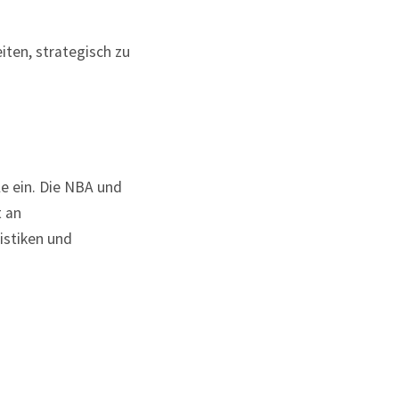
iten, strategisch zu
e ein. Die NBA und
t an
istiken und