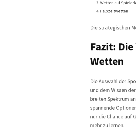
Wetten auf Spielerl
Halbzeitwetten
Die strategischen Mö
Fazit: Di
Wetten
Die Auswahl der Spo
und dem Wissen der 
breiten Spektrum an
spannende Optionen 
nur die Chance auf G
mehr zu lernen.