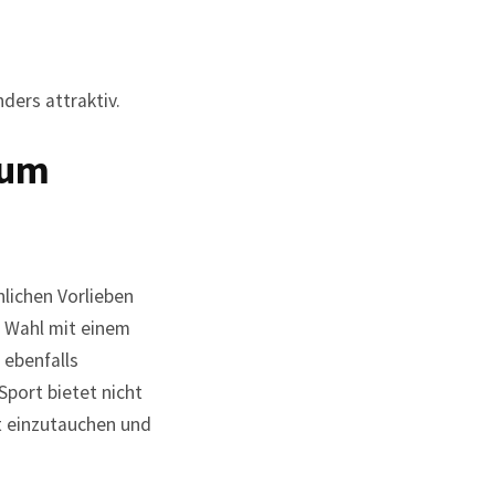
ders attraktiv.
zum
lichen Vorlieben
e Wahl mit einem
 ebenfalls
port bietet nicht
lt einzutauchen und