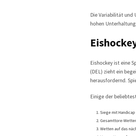
Die Variabilität und
hohen Unterhaltung
Eishockey
Eishockey ist eine S
(DEL) zieht ein beg
herausfordernd. Spi
Einige der beliebtes
Siege mit Handicap
Gesamttore-Wette
Wetten auf das näch