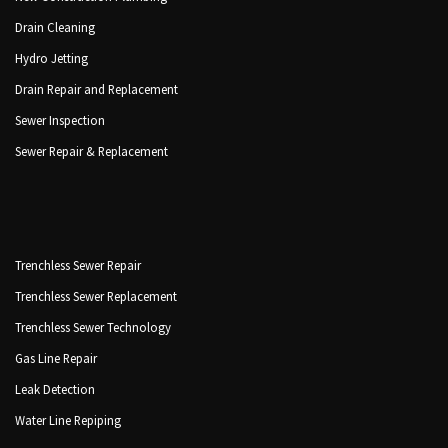
Drain Cleaning
Hydro Jetting
Drain Repair and Replacement
Sewer Inspection
Sewer Repair & Replacement
Trenchless Sewer Repair
Trenchless Sewer Replacement
Trenchless Sewer Technology
Gas Line Repair
Leak Detection
Water Line Repiping