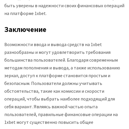
быть уверены в надежности своих финансовых операций
на платформе 1xbet.
Заключение
Возможности ввода и вывода средств на 1xbet
разнообразны и могут удовлетворить требования
большинства пользователей. Благодаря современным
методам пополнения и вывода, а также использованию
зеркал, доступ к платформе становится простым и
безопасным. Пользователи должны учитывать
обстоятельства, такие как комиссии и скорости
операций, чтобы выбрать наиболее подходящий для
себя вариант. Являясь важной частью опыта
пользователей, правильные финансовые операции на
1xbet могут существенно повысить общее