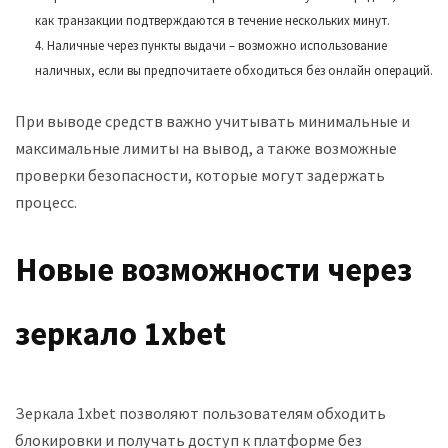
как транзакции подтверждаются в течение нескольких минут.
Наличные через пункты выдачи – возможно использование
наличных, если вы предпочитаете обходиться без онлайн операций.
При выводе средств важно учитывать минимальные и
максимальные лимиты на вывод, а также возможные
проверки безопасности, которые могут задержать
процесс.
Новые возможности через
зеркало 1xbet
Зеркала 1xbet позволяют пользователям обходить
блокировки и получать доступ к платформе без