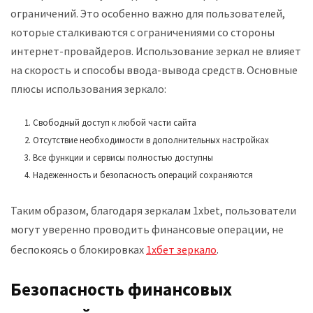
ограничений. Это особенно важно для пользователей,
которые сталкиваются с ограничениями со стороны
интернет-провайдеров. Использование зеркал не влияет
на скорость и способы ввода-вывода средств. Основные
плюсы использования зеркало:
Свободный доступ к любой части сайта
Отсутствие необходимости в дополнительных настройках
Все функции и сервисы полностью доступны
Надеженность и безопасность операций сохраняются
Таким образом, благодаря зеркалам 1xbet, пользователи
могут уверенно проводить финансовые операции, не
беспокоясь о блокировках
1хбет зеркало
.
Безопасность финансовых