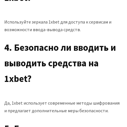
Используйте зеркала 1xbet для доступа к сервисам и
возможности ввода-вывода средств.
4. Безопасно ли вводить и
выводить средства на
1xbet?
Да, 1xbet использует современные методы шифрования
и предлагает дополнительные меры безопасности.