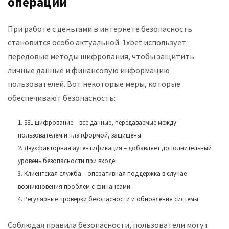
операций
При работе с деньгами в интернете безопасность
становится особо актуальной. 1xbet использует
передовые методы шифрования, чтобы защитить
личные данные и финансовую информацию
пользователей. Вот некоторые меры, которые
обеспечивают безопасность:
SSL шифрование – все данные, передаваемые между
пользователем и платформой, защищены.
Двухфакторная аутентификация – добавляет дополнительный
уровень безопасности при входе.
Клиентская служба – оперативная поддержка в случае
возникновения проблем с финансами.
Регулярные проверки безопасности и обновления системы.
Соблюдая правила безопасности, пользователи могут