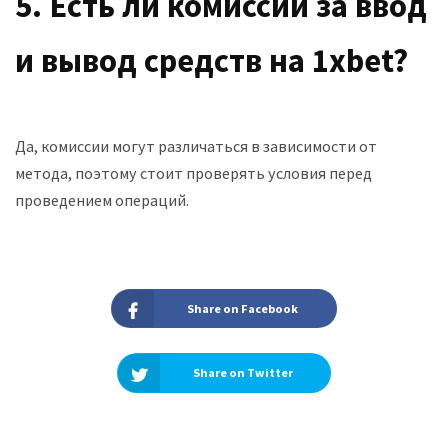
5. Есть ли комиссии за ввод
и вывод средств на 1xbet?
Да, комиссии могут различаться в зависимости от
метода, поэтому стоит проверять условия перед
проведением операций.
Share on Facebook
Share on Twitter