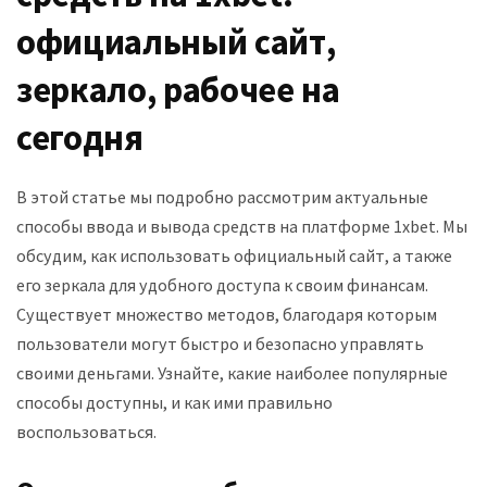
официальный сайт,
зеркало, рабочее на
сегодня
В этой статье мы подробно рассмотрим актуальные
способы ввода и вывода средств на платформе 1xbet. Мы
обсудим, как использовать официальный сайт, а также
его зеркала для удобного доступа к своим финансам.
Существует множество методов, благодаря которым
пользователи могут быстро и безопасно управлять
своими деньгами. Узнайте, какие наиболее популярные
способы доступны, и как ими правильно
воспользоваться.