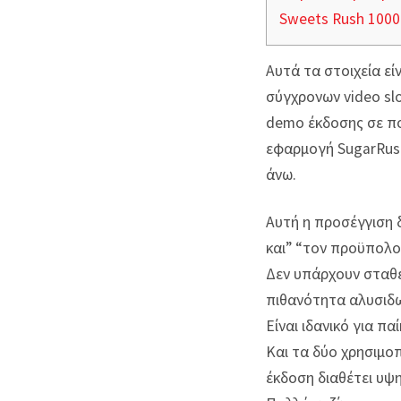
Sweets Rush 1000
Αυτά τα στοιχεία εί
σύγχρονων video sl
demo έκδοσης σε πο
εφαρμογή SugarRush 
άνω.
Αυτή η προσέγγιση δ
και” “τον προϋπολο
Δεν υπάρχουν σταθε
πιθανότητα αλυσιδ
Είναι ιδανικό για π
Και τα δύο χρησιμο
έκδοση διαθέτει υψ