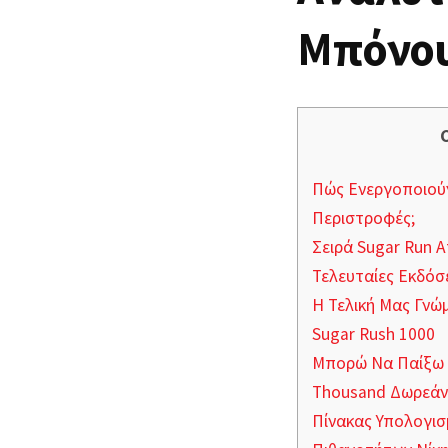
Μπόνο
Πώς Ενεργοποιού
Περιστροφές;
Σειρά Sugar Run Α
Τελευταίες Εκδόσ
Η Τελική Μας Γνώ
Sugar Rush 1000
Μπορώ Να Παίξω 
Thousand Δωρεάν
Πίνακας Υπολογισ