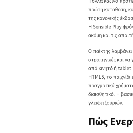
Πολλά καζίνο προτε
πρώτη κατάθεση, και
της κανονικής έκδοσ
Η Sensible Play φρό
ακόμη και τις απαιτ
Ο παίκτης λαμβάνει
στρατηγικές και να 
από κινητό ή tablet
HTML5, το παιχνίδι 
πραγματικά χρήματα
διαισθητικό. Η βασι
γλειφιτζουριών.
Πώς Ενερ