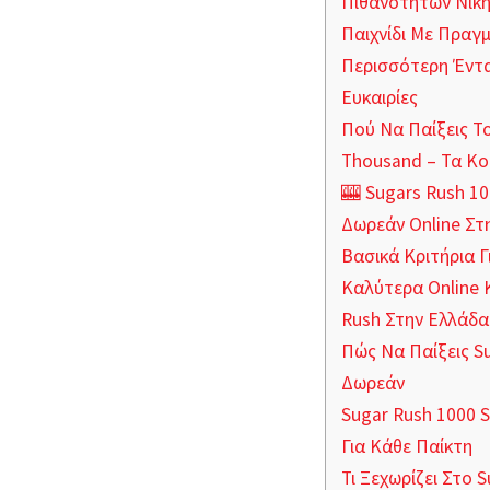
Πιθανοτήτων Νίκ
Παιχνίδι Με Πραγ
Περισσότερη Έντ
Ευκαιρίες
Πού Να Παίξεις Τ
Thousand – Τα Κο
🎰 Sugars Rush 1
Δωρεάν Online Στ
Βασικά Κριτήρια Γ
Καλύτερα Online 
Rush Στην Ελλάδα
Πώς Να Παίξεις Su
Δωρεάν
Sugar Rush 1000 
Για Κάθε Παίκτη
Τι Ξεχωρίζει Στο 