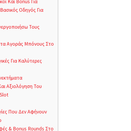
οί Και Bonus Για
 Βασικός Οδηγός Για
εργοποιήσω Τους
ητα Αγοράς Μπόνους Στο
ικές Για Καλύτερες
νεκτήματα
αι Αξιολόγηση Του
Slot
ίες Που Δεν Αφήνουν
ο
φές & Bonus Rounds Στο