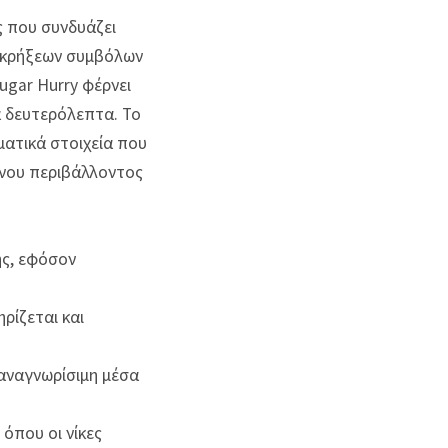
ς που συνδυάζει
ν εκρήξεων συμβόλων
ugar Hurry φέρνει
α δευτερόλεπτα. Το
ματικά στοιχεία που
ενου περιβάλλοντος
ής, εφόσον
ρίζεται και
 αναγνωρίσιμη μέσα
όπου οι νίκες