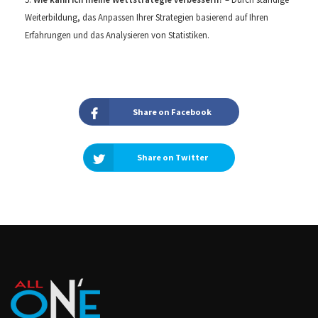
Weiterbildung, das Anpassen Ihrer Strategien basierend auf Ihren
Erfahrungen und das Analysieren von Statistiken.
Share on Facebook
Share on Twitter