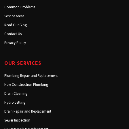
Common Problems
Service Areas
Read Our Blog
Contact Us
Privacy Policy
OUR SERVICES
Plumbing Repair and Replacement
New Construction Plumbing
Drain Cleaning
Hydro Jetting
Drain Repair and Replacement
Sewer Inspection
Sewer Repair & Replacement