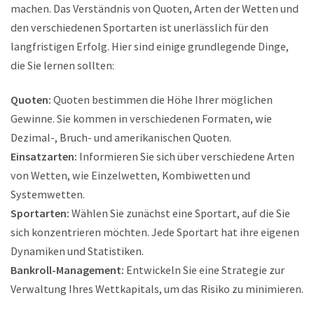
machen. Das Verständnis von Quoten, Arten der Wetten und
den verschiedenen Sportarten ist unerlässlich für den
langfristigen Erfolg. Hier sind einige grundlegende Dinge,
die Sie lernen sollten:
Quoten:
Quoten bestimmen die Höhe Ihrer möglichen
Gewinne. Sie kommen in verschiedenen Formaten, wie
Dezimal-, Bruch- und amerikanischen Quoten.
Einsatzarten:
Informieren Sie sich über verschiedene Arten
von Wetten, wie Einzelwetten, Kombiwetten und
Systemwetten.
Sportarten:
Wählen Sie zunächst eine Sportart, auf die Sie
sich konzentrieren möchten. Jede Sportart hat ihre eigenen
Dynamiken und Statistiken.
Bankroll-Management:
Entwickeln Sie eine Strategie zur
Verwaltung Ihres Wettkapitals, um das Risiko zu minimieren.