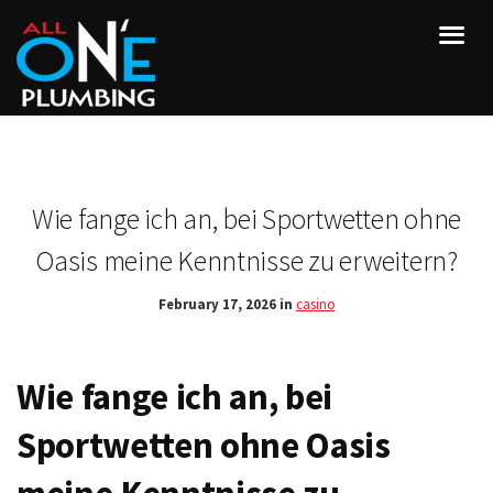
Wie fange ich an, bei Sportwetten ohne
Oasis meine Kenntnisse zu erweitern?
February 17, 2026 in
casino
Wie fange ich an, bei
Sportwetten ohne Oasis