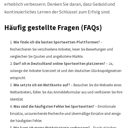
erheblich verbessern. Denken Sie daran, dass Geduld und
kontinuierliches Lernen der Schlüssel zum Erfolg sind.
Häufig gestellte Fragen (FAQs)
Wie finde ich die besten Sportwetten-Plattformen?
–
Recherchieren Sie verschiedene Anbieter, lesen Sie Bewertungen und
vergleichen Sie Quoten und angebotene Märkte.
Darf ich in Deutschland online Sportwetten platzieren?
– Ja,
solange der Anbieter lizenziert ist und den deutschen Glücksspielgesetzen
entspricht.
Wie setzte ich ein Wettkonto auf?
– Besuchen Sie die Webseite eines
Wettanbieters, füllen Sie das Anmeldeformular aus und verifizieren Sie Ihre
Identität.
Was sind die häufigsten Fehler bei Sportwetten?
– Emotionale
Einsätze, unzureichende Recherche und übermäßige Einsätze sind einige
der häufigsten Fehler.
Wie kann ich meine Wettstrategie verbessern?
– Durch ständige