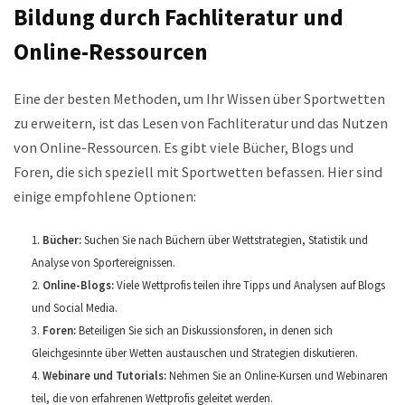
Bildung durch Fachliteratur und
Online-Ressourcen
Eine der besten Methoden, um Ihr Wissen über Sportwetten
zu erweitern, ist das Lesen von Fachliteratur und das Nutzen
von Online-Ressourcen. Es gibt viele Bücher, Blogs und
Foren, die sich speziell mit Sportwetten befassen. Hier sind
einige empfohlene Optionen:
Bücher:
Suchen Sie nach Büchern über Wettstrategien, Statistik und
Analyse von Sportereignissen.
Online-Blogs:
Viele Wettprofis teilen ihre Tipps und Analysen auf Blogs
und Social Media.
Foren:
Beteiligen Sie sich an Diskussionsforen, in denen sich
Gleichgesinnte über Wetten austauschen und Strategien diskutieren.
Webinare und Tutorials:
Nehmen Sie an Online-Kursen und Webinaren
teil, die von erfahrenen Wettprofis geleitet werden.