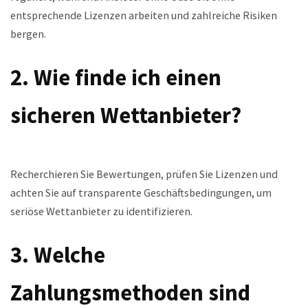
entsprechende Lizenzen arbeiten und zahlreiche Risiken
bergen.
2. Wie finde ich einen
sicheren Wettanbieter?
Recherchieren Sie Bewertungen, prüfen Sie Lizenzen und
achten Sie auf transparente Geschäftsbedingungen, um
seriöse Wettanbieter zu identifizieren.
3. Welche
Zahlungsmethoden sind