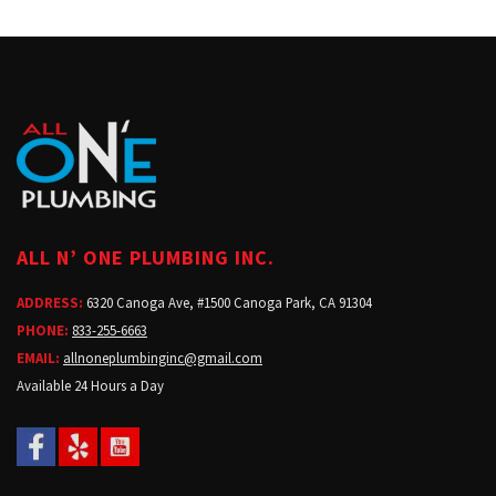
ALL N’ ONE PLUMBING INC.
ADDRESS:
6320 Canoga Ave, #1500 Canoga Park, CA 91304
PHONE:
833-255-6663
EMAIL:
allnoneplumbinginc@gmail.com
Available 24 Hours a Day