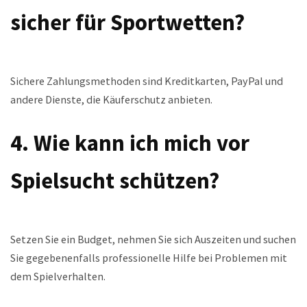
sicher für Sportwetten?
Sichere Zahlungsmethoden sind Kreditkarten, PayPal und
andere Dienste, die Käuferschutz anbieten.
4. Wie kann ich mich vor
Spielsucht schützen?
Setzen Sie ein Budget, nehmen Sie sich Auszeiten und suchen
Sie gegebenenfalls professionelle Hilfe bei Problemen mit
dem Spielverhalten.