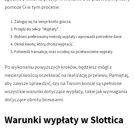
pomoże Ci w tym procesie:
Zaloguj się na swoje konto gracza.
Przejdź do sekcji “Wypłaty”.
Wybierz preferowaną metodę wypłaty i wprowadź potrzebne dane.
Określ kwotę, którą chcesz wypłacić.
Potwierdź transakcję oraz oczekuj na przetworzenie wypłaty.
Po wykonaniu powyższych kroków, będziesz mógł z
niecierpliwością oczekiwać na realizację przelewu. Pamiętaj,
aby zawsze sprawdzić, czy na Twoim koncie są spełnione
wszystkie warunki dotyczące wypłaty, takie jak wymagania
dotyczące obrotu bonusami.
Warunki wypłaty w Slottica