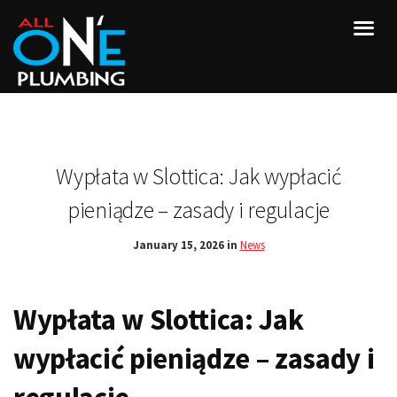
Wypłata w Slottica: Jak wypłacić
pieniądze – zasady i regulacje
January 15, 2026 in
News
Wypłata w Slottica: Jak
wypłacić pieniądze – zasady i