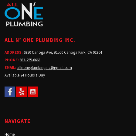
ALL N’ ONE PLUMBING INC.
ADDRESS:
6320 Canoga Ave, #1500 Canoga Park, CA 91304
PHONE:
833-255-6663
EMAIL:
allnoneplumbinginc@gmail.com
Available 24 Hours a Day
NAVIGATE
Home