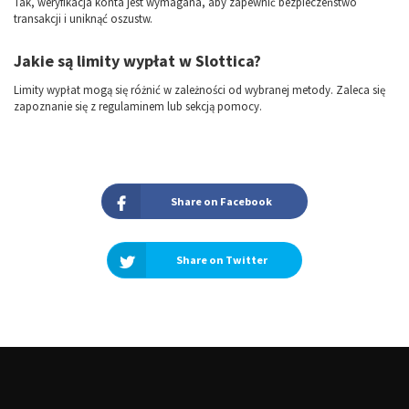
Tak, weryfikacja konta jest wymagana, aby zapewnić bezpieczeństwo
transakcji i uniknąć oszustw.
Jakie są limity wypłat w Slottica?
Limity wypłat mogą się różnić w zależności od wybranej metody. Zaleca się
zapoznanie się z regulaminem lub sekcją pomocy.
Share on Facebook
Share on Twitter