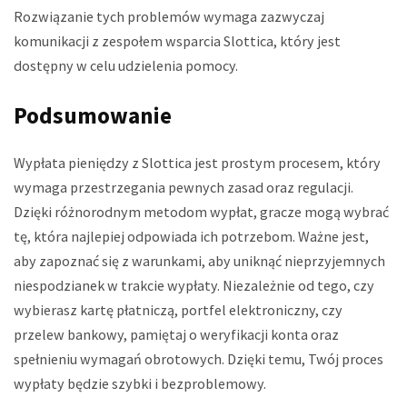
Rozwiązanie tych problemów wymaga zazwyczaj
komunikacji z zespołem wsparcia Slottica, który jest
dostępny w celu udzielenia pomocy.
Podsumowanie
Wypłata pieniędzy z Slottica jest prostym procesem, który
wymaga przestrzegania pewnych zasad oraz regulacji.
Dzięki różnorodnym metodom wypłat, gracze mogą wybrać
tę, która najlepiej odpowiada ich potrzebom. Ważne jest,
aby zapoznać się z warunkami, aby uniknąć nieprzyjemnych
niespodzianek w trakcie wypłaty. Niezależnie od tego, czy
wybierasz kartę płatniczą, portfel elektroniczny, czy
przelew bankowy, pamiętaj o weryfikacji konta oraz
spełnieniu wymagań obrotowych. Dzięki temu, Twój proces
wypłaty będzie szybki i bezproblemowy.