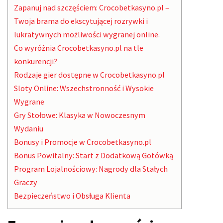
Zapanuj nad szczęściem: Crocobetkasyno.pl –
Twoja brama do ekscytującej rozrywki i
lukratywnych możliwości wygranej online.
Co wyróżnia Crocobetkasyno.pl na tle
konkurencji?
Rodzaje gier dostępne w Crocobetkasyno.pl
Sloty Online: Wszechstronność i Wysokie
Wygrane
Gry Stołowe: Klasyka w Nowoczesnym
Wydaniu
Bonusy i Promocje w Crocobetkasyno.pl
Bonus Powitalny: Start z Dodatkową Gotówką
Program Lojalnościowy: Nagrody dla Stałych
Graczy
Bezpieczeństwo i Obsługa Klienta