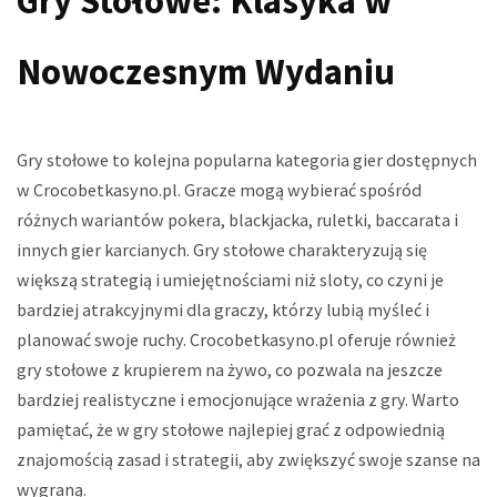
Gry Stołowe: Klasyka w
Nowoczesnym Wydaniu
Gry stołowe to kolejna popularna kategoria gier dostępnych
w Crocobetkasyno.pl. Gracze mogą wybierać spośród
różnych wariantów pokera, blackjacka, ruletki, baccarata i
innych gier karcianych. Gry stołowe charakteryzują się
większą strategią i umiejętnościami niż sloty, co czyni je
bardziej atrakcyjnymi dla graczy, którzy lubią myśleć i
planować swoje ruchy. Crocobetkasyno.pl oferuje również
gry stołowe z krupierem na żywo, co pozwala na jeszcze
bardziej realistyczne i emocjonujące wrażenia z gry. Warto
pamiętać, że w gry stołowe najlepiej grać z odpowiednią
znajomością zasad i strategii, aby zwiększyć swoje szanse na
wygraną.