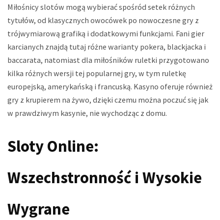
Miłośnicy slotów mogą wybierać spośród setek różnych
tytułów, od klasycznych owocówek po nowoczesne gry z
trójwymiarową grafiką i dodatkowymi funkcjami. Fani gier
karcianych znajdą tutaj różne warianty pokera, blackjacka i
baccarata, natomiast dla miłośników ruletki przygotowano
kilka różnych wersji tej popularnej gry, w tym ruletkę
europejską, amerykańską i francuską. Kasyno oferuje również
gry z krupierem na żywo, dzięki czemu można poczuć się jak
w prawdziwym kasynie, nie wychodząc z domu.
Sloty Online:
Wszechstronność i Wysokie
Wygrane