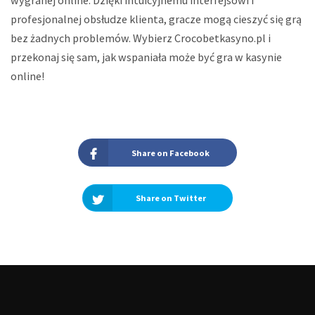
wygranej online. Dzięki intuicyjnemu interfejsowi i
profesjonalnej obsłudze klienta, gracze mogą cieszyć się grą
bez żadnych problemów. Wybierz Crocobetkasyno.pl i
przekonaj się sam, jak wspaniała może być gra w kasynie
online!
Share on Facebook
Share on Twitter