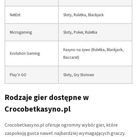
NetEnt
Sloty, Ruletka, Blackjack
Microgaming
Sloty, Poker, Ruletka
Kasyno na żywo (Ruletka, Blackjack,
Evolution Gaming
Baccarat)
Play’n GO
Sloty, Gry Stołowe
Rodzaje gier dostępne w
Crocobetkasyno.pl
Crocobetkasyno.pl oferuje ogromny wybór gier, które
zaspokoją gusta nawet najbardziej wymagających graczy.