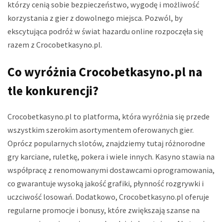
którzy cenią sobie bezpieczeństwo, wygodę i możliwość
korzystania z gier z dowolnego miejsca. Pozwól, by
ekscytująca podróż w świat hazardu online rozpoczęła się
razem z Crocobetkasyno.pl.
Co wyróżnia Crocobetkasyno.pl na
tle konkurencji?
Crocobetkasyno.pl to platforma, która wyróżnia się przede
wszystkim szerokim asortymentem oferowanych gier.
Oprócz popularnych slotów, znajdziemy tutaj różnorodne
gry karciane, ruletkę, pokera i wiele innych. Kasyno stawia na
współpracę z renomowanymi dostawcami oprogramowania,
co gwarantuje wysoką jakość grafiki, płynność rozgrywki i
uczciwość losowań. Dodatkowo, Crocobetkasyno.pl oferuje
regularne promocje i bonusy, które zwiększają szanse na