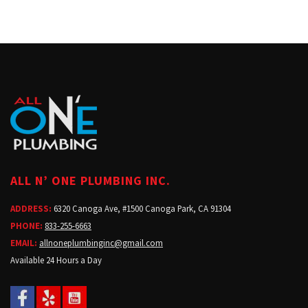
ALL N’ ONE PLUMBING INC.
ADDRESS:
6320 Canoga Ave, #1500 Canoga Park, CA 91304
PHONE:
833-255-6663
EMAIL:
allnoneplumbinginc@gmail.com
Available 24 Hours a Day