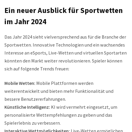
Ein neuer Ausblick für Sportwetten
im Jahr 2024
Das Jahr 2024 sieht vielversprechend aus für die Branche der
Sportwetten. Innovative Technologien und ein wachsendes
Interesse an eSports, Live-Wetten und virtuellen Sportarten
könnten den Markt weiter revolutionieren. Spieler können
sich auf folgende Trends freuen:
Mobile Wetten:
Mobile Plattformen werden
weiterentwickelt und bieten mehr Funktionalität und
bessere Benutzererfahrungen.
Künstliche Intelligenz:
KI wird vermehrt eingesetzt, um
personalisierte Wettempfehlungen zu geben und das
Spielerlebnis zu verbessern.
Interaktive Wettmöglichkeiten:
Live-Wetten ermöglichen