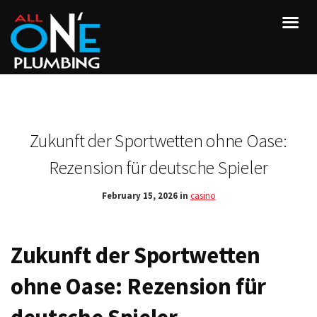
Zukunft der Sportwetten ohne Oase:
Rezension für deutsche Spieler
February 15, 2026 in
casino
Zukunft der Sportwetten
ohne Oase: Rezension für