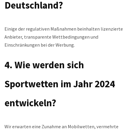
Deutschland?
Einige der regulativen Maßnahmen beinhalten lizenzierte
Anbieter, transparente Wettbedingungen und
Einschränkungen bei der Werbung.
4. Wie werden sich
Sportwetten im Jahr 2024
entwickeln?
Wir erwarten eine Zunahme an Mobilwetten, vermehrte